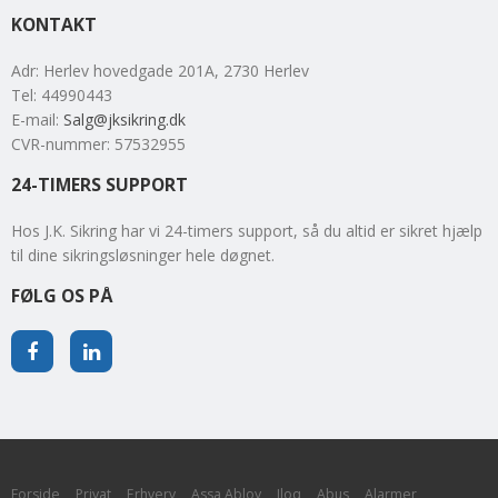
KONTAKT
Adr
:
Herlev hovedgade 201A
, 2730
Herlev
Tel
:
44990443
E-mail
:
Salg@jksikring.dk
CVR-nummer
:
57532955
24-TIMERS SUPPORT
Hos J.K. Sikring har vi 24-timers support, så du altid er sikret hjælp
til dine sikringsløsninger hele døgnet.
FØLG OS PÅ
Forside
Privat
Erhverv
Assa Abloy
Iloq
Abus
Alarmer