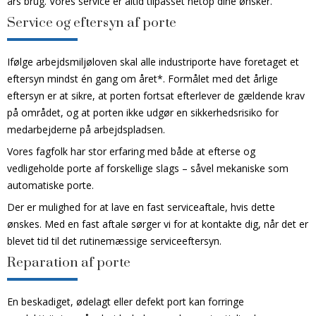
års brug. Vores service er altid tilpasset netop dine ønsker.
Service og eftersyn af porte
Ifølge arbejdsmiljøloven skal alle industriporte have foretaget et
eftersyn mindst én gang om året*. Formålet med det årlige
eftersyn er at sikre, at porten fortsat efterlever de gældende krav
på området, og at porten ikke udgør en sikkerhedsrisiko for
medarbejderne på arbejdspladsen.
Vores fagfolk har stor erfaring med både at efterse og
vedligeholde porte af forskellige slags – såvel mekaniske som
automatiske porte.
Der er mulighed for at lave en fast serviceaftale, hvis dette
ønskes. Med en fast aftale sørger vi for at kontakte dig, når det er
blevet tid til det rutinemæssige serviceeftersyn.
Reparation af porte
En beskadiget, ødelagt eller defekt port kan forringe