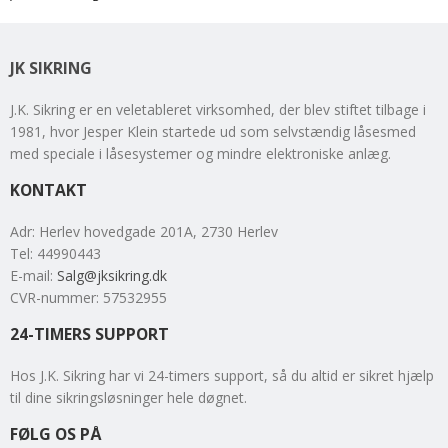
JK SIKRING
J.K. Sikring er en veletableret virksomhed, der blev stiftet tilbage i
1981, hvor Jesper Klein startede ud som selvstændig låsesmed
med speciale i låsesystemer og mindre elektroniske anlæg.
KONTAKT
Adr
:
Herlev hovedgade 201A
, 2730
Herlev
Tel
:
44990443
E-mail
:
Salg@jksikring.dk
CVR-nummer
:
57532955
24-TIMERS SUPPORT
Hos J.K. Sikring har vi 24-timers support, så du altid er sikret hjælp
til dine sikringsløsninger hele døgnet.
FØLG OS PÅ